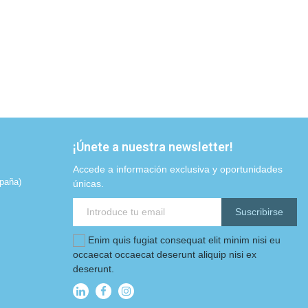
¡Únete a nuestra newsletter!
Accede a información exclusiva y oportunidades
paña)
únicas.
Suscribirse
Enim quis fugiat consequat elit minim nisi eu
occaecat occaecat deserunt aliquip nisi ex
deserunt.