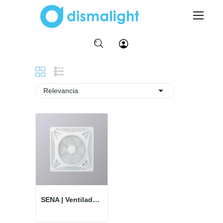
Inicio
Productos
Ventiladores

Relevancia
SENA | Ventilador empotrable