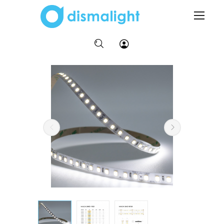
Inicio
Productos
Tiras Led
24V